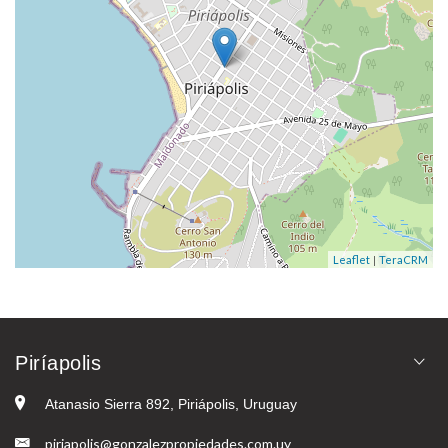
|
Leaflet
TeraCRM
Piríapolis
Atanasio Sierra 892, Piriápolis, Uruguay
piriapolis@gonzalezpropiedades.com.uy