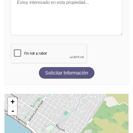
Solicitar Información
+
-