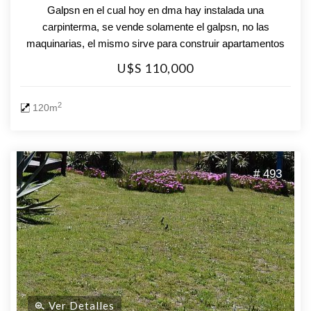
Galpsn en el cual hoy en dma hay instalada una
carpinterma, se vende solamente el galpsn, no las
maquinarias, el mismo sirve para construir apartamentos
de renta anual, como depssito o nave logmstica, taller o
U$S 110,000
garage, tiene una oficina con kitchenette y baño, tiene
instalación trifasica y cuenta con todos los planos y final de
2
120m
obra, consulte por mas datos, 094 311 675
# 493
Ver Detalles