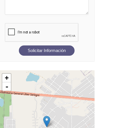
Solicitar Información
+
-