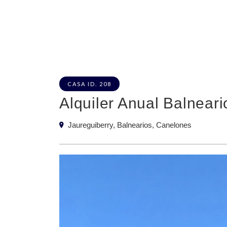
CASA ID. 208
Alquiler Anual Balnear
Jaureguiberry, Balnearios, Canelones