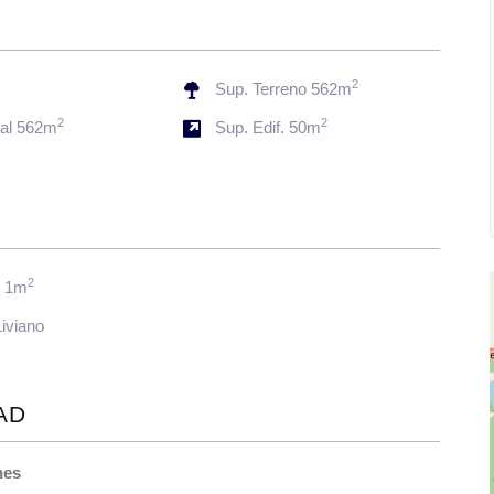
2
s
Sup. Terreno 562m
2
2
tal 562m
Sup. Edif. 50m
2
: 1m
Liviano
AD
nes