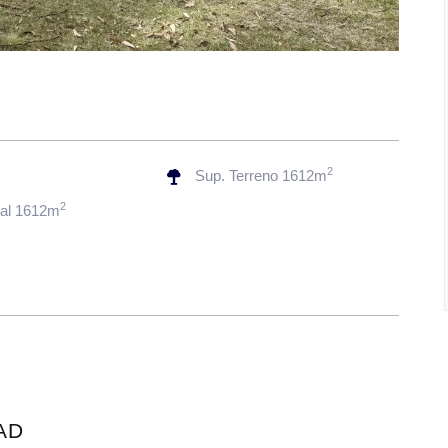
2
s
Sup. Terreno 1612m
2
tal 1612m
AD