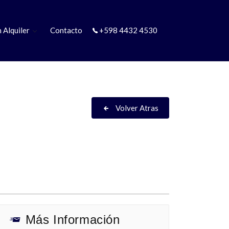
 Alquiler
Contacto
+598 4432 4530
Volver Atras
Más Información