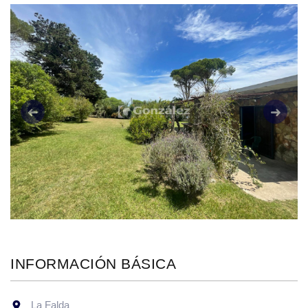
Anterior
Siguie
INFORMACIÓN BÁSICA
La Falda