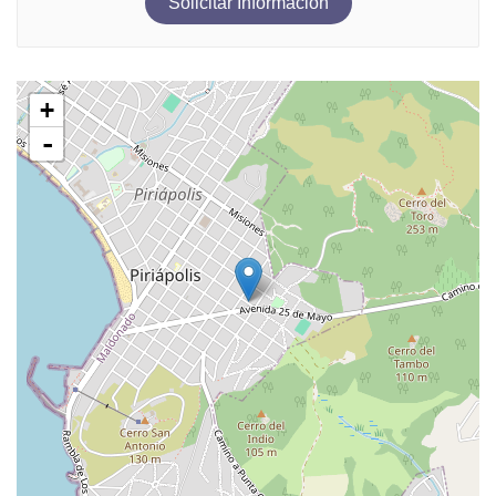
Solicitar Información
+
-