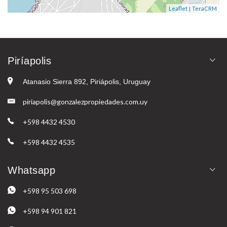
|
Leaflet
TeraCRM
Piríapolis
Atanasio Sierra 892, Piriápolis, Uruguay
piriapolis@gonzalezpropiedades.com.uy
+598 4432 4530
+598 4432 4535
Whatsapp
+598 95 503 698
+598 94 901 821