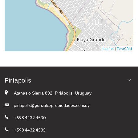
|
Leaflet
TeraCRM
Piríapolis
Atanasio Sierra 892, Piriápolis, Uruguay
piriapolis@gonzalezpropiedades.com.uy
+598 4432 4530
+598 4432 4535