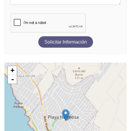
Solicitar Información
+
-