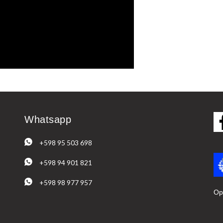
Whatsapp
+598 95 503 698
+598 94 901 821
+598 98 977 957
Op