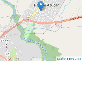
|
Leaflet
TeraCRM