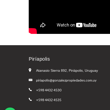
Piríapolis
Atanasio Sierra 892, Piriápolis, Uruguay
piriapolis@gonzalezpropiedades.com.uy
+598 4432 4530
+598 4432 4535