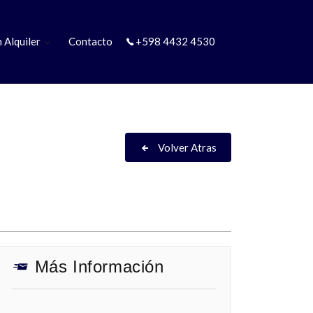
 Alquiler
Contacto
+598 4432 4530
Volver Atras
Más Información