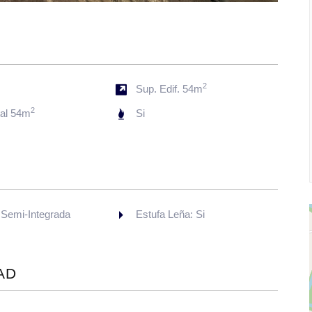
2
s
Sup. Edif. 54m
2
tal 54m
Si
 Semi-Integrada
Estufa Leña: Si
AD