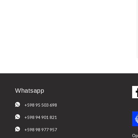
Whatsapp
+598 95 503 698
+598 94 901 821
+598 98 977 957
Op