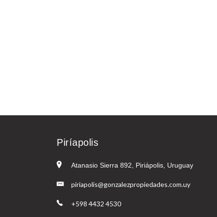
Piríapolis
Atanasio Sierra 892, Piriápolis, Uruguay
piriapolis@gonzalezpropiedades.com.uy
+598 4432 4530