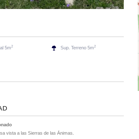
2
2
tal 5m
Sup. Terreno 5m
AD
donado
a vista a las Sierras de las Ánimas.