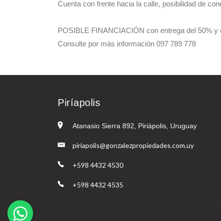
Cuenta con frente hacia la calle, posibilidad de c
POSIBLE FINANCIACIÓN con entrega del 50% y el 
Consulte por más información 097 789 778
Piríapolis
Atanasio Sierra 892, Piriápolis, Uruguay
piriapolis@gonzalezpropiedades.com.uy
+598 4432 4530
+598 4432 4535