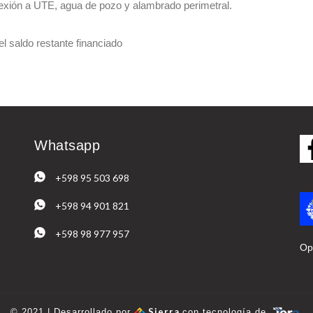
onexión a UTE, agua de pozo y alambrado perimetral.
saldo restante financiado
Whatsapp
+598 95 503 698
+598 94 901 821
+598 98 977 957
Op
Sierra
© 2021 | Desarrollado por
con tecnología de