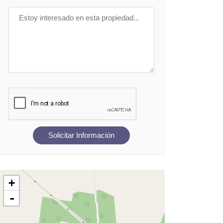
Solicitar Información
+
-