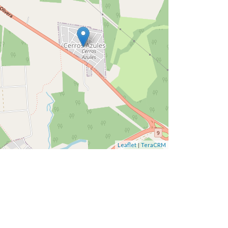
|
Leaflet
TeraCRM