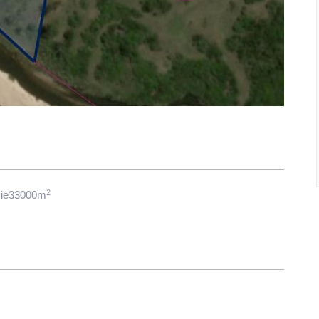
2
cie33000m