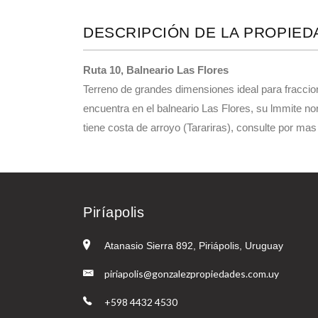
DESCRIPCIÓN DE LA PROPIED
Ruta 10, Balneario Las Flores
Terreno de grandes dimensiones ideal para fracci
encuentra en el balneario Las Flores, su lmmite no
tiene costa de arroyo (Tarariras), consulte por mas
Piríapolis
Atanasio Sierra 892, Piriápolis, Uruguay
piriapolis@gonzalezpropiedades.com.uy
+598 4432 4530