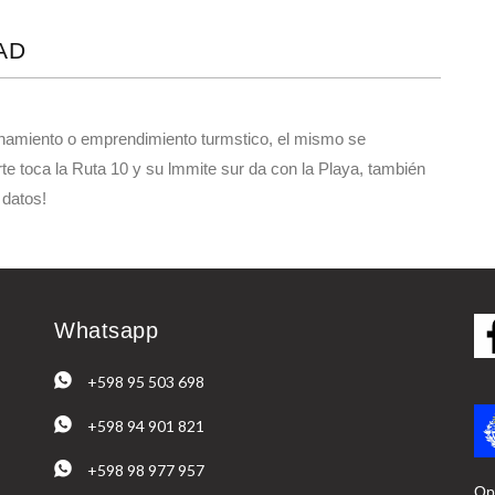
AD
onamiento o emprendimiento turmstico, el mismo se
rte toca la Ruta 10 y su lmmite sur da con la Playa, también
 datos!
Whatsapp
+598 95 503 698
+598 94 901 821
+598 98 977 957
Op